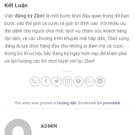
Kết Luận
Việc
đăng ký Zbet
là một bước khởi đầu quan trọng để bạn
bước vào thế giới cá cược và giải trí đỉnh cao. Với nhiều ưu
đãi dành cho người chơi mới, dịch vụ chăm sóc khách hàng
tận tâm, và các chương trình khuyến mãi hấp dẫn, Zbet xứng
đáng là lựa chọn hàng đầu cho những ai đam mê cá cược.
Đừng bỏ lỡ cơ hội, hãy đăng ký ngay hôm nay để khám phá
và tận hưởng các trò chơi tuyệt vời tại Zbet!
This entry was posted in
Hướng dẫn
. Bookmark the
permalink
.
ADMIN