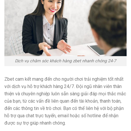
Dịch vụ chăm sóc khách hàng zbet nhanh chóng 24-7
Zbet cam kết mang đến cho người chơi trải nghiệm tốt nhất
với dịch vụ hỗ trợ khách hàng 24/7. Đội ngũ nhân viên thân
thiện và chuyên nghiệp luôn sẵn sàng giải đáp mọi thắc mắc
của bạn, từ các vấn đề liên quan đến tài khoản, thanh toán,
đến các thông tin về trò chơi. Bạn có thể liên hệ với bộ phận
hỗ trợ qua chat trực tuyến, email hoặc số hotline để nhận
được sự trợ giúp nhanh chóng.