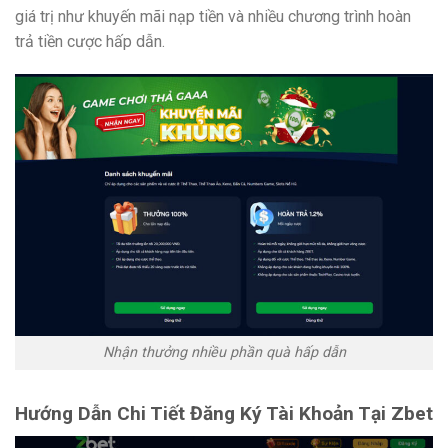
giá trị như khuyến mãi nạp tiền và nhiều chương trình hoàn
trả tiền cược hấp dẫn.
Nhận thưởng nhiều phần quà hấp dẫn
Hướng Dẫn Chi Tiết Đăng Ký Tài Khoản Tại Zbet