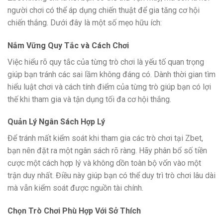
người chơi có thể áp dụng chiến thuật để gia tăng cơ hội
chiến thắng. Dưới đây là một số mẹo hữu ích:
Nắm Vững Quy Tắc và Cách Chơi
Việc hiểu rõ quy tắc của từng trò chơi là yếu tố quan trọng
giúp bạn tránh các sai lầm không đáng có. Dành thời gian tìm
hiểu luật chơi và cách tính điểm của từng trò giúp bạn có lợi
thế khi tham gia và tận dụng tối đa cơ hội thắng.
Quản Lý Ngân Sách Hợp Lý
Để tránh mất kiểm soát khi tham gia các trò chơi tại Zbet,
bạn nên đặt ra một ngân sách rõ ràng. Hãy phân bổ số tiền
cược một cách hợp lý và không dồn toàn bộ vốn vào một
trận duy nhất. Điều này giúp bạn có thể duy trì trò chơi lâu dài
mà vẫn kiểm soát được nguồn tài chính.
Chọn Trò Chơi Phù Hợp Với Sở Thích