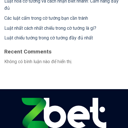
Luật hòa cờ tướng và cách nhận biết nhanh: Cẩm nang đầy
đủ
Các luật cấm trong cờ tướng bạn cần tránh
Luật nhất cách nhất chiếu trong cờ tướng là gì?
Luật chiếu tướng trong cờ tướng đầy đủ nhất
Recent Comments
Không có bình luận nào để hiển thị.