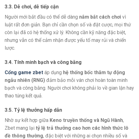
3.3. Dễ chơi, dễ tiếp cận
Người mới bắt đầu có thể dễ dàng
nắm bắt cách chơi
vì
luật rất đơn giản. Bạn chỉ cần chọn số và đặt cược, mọi thứ
còn lại đã có hệ thống xử lý. Không cần kỹ năng đặc biệt,
nhưng vẫn có thể cảm nhận được yếu tố may rủi và chiến
lược.
3.4. Tính minh bạch và công bằng
Cổng game zbet
áp dụng
hệ thống bốc thăm tự động
ngẫu nhiên (RNG)
đảm bảo mỗi ván chơi hoàn toàn minh
bạch và công bằng. Người chơi không phải lo về gian lận hay
thao túng kết quả.
3.5. Tỷ lệ thưởng hấp dẫn
Nhờ sự kết hợp giữa
Keno truyền thống và Ngũ Hành
,
Zbet mang lại
tỷ lệ trả thưởng cao hơn các hình thức lô
đề thông thường
, đặc biệt với những ai chọn nhiều số và