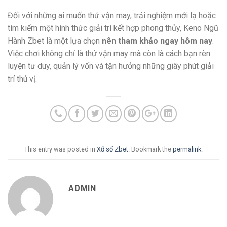
Đối với những ai muốn thử vận may, trải nghiệm mới lạ hoặc
tìm kiếm một hình thức giải trí kết hợp phong thủy, Keno Ngũ
Hành Zbet là một lựa chọn
nên tham khảo ngay hôm nay
.
Việc chơi không chỉ là thử vận may mà còn là cách bạn rèn
luyện tư duy, quản lý vốn và tận hưởng những giây phút giải
trí thú vị.
This entry was posted in
Xổ số Zbet
. Bookmark the
permalink
.
ADMIN