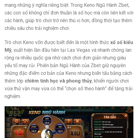
mang những ý nghĩa riêng biệt. Trong Keno Ngũ Hành Zbet,
các con số không chỉ đơn thuần là số học mà còn liên kết với
các hành, giúp trò chơi trở nên thú vị hơn, đồng thời tạo thêm
chiều sâu cho trải nghiệm chơi.
Trò chơi Keno vốn được biết đến là một hình thức
xổ số kiểu
Mỹ
, xuất hiện lần đầu tiên tại Las Vegas và nhanh chóng lan
rộng ra nhiều quốc gia nhờ cách chơi đơn giản nhưng giàu
yếu tố may rủi. Phiên bản Ngũ Hành của Zbet giữ nguyên
những đặc điểm cơ bản của Keno nhưng biến tấu bằng cách
thêm lớp
chiêm tinh học và phong thủy
, khiến người chơi
vừa thử vận may vừa có thể “chọn số theo hành” để tăng trải
nghiệm.